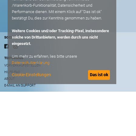
/Warenkorb-Funktionalität, Datensicherheit und
Performance dienen. Mit einem Klick auf "Das ist ok"
bestätigt Du, dies zur Kenntnis genommen zu haben.
Weitere Cookies und/oder Tracking-Pixel, insbesondere
solche von Drittanbietern, werden durch uns nicht
SOCIAL
eingesetzt.
Um mehr zu erfahren, lies bitte unsere
TIXFORGIGS
Datenschutzerklärung
VORVERKAUFSSTELLEN
HILFE/FAQ
Cookie-Einstellungen
Das ist ok
ABOUT
E-MAIL AN SUPPORT
RECHTLICHES
AGB
DATENSCHUTZ
IMPRESSUM
B2B