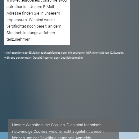
www.ec.europa.eu/consumers/odr
aufrufbar ist. Unsere E-Mail-
Adresse finden Sie in unserem
Impressum. Wir sind weder
verpflichtet noch bereit, an dem
Streitschlichtungsverfahren
teilzunehmen.
* Anfragen bitte per E-Mail an
tach@tixforgigs.com
. Wir antworten i.d.R. innerhalb von 12 Stunden,
während der normalen Geschäftszeiten auch deutlich schneller.
Unsere Website nutzt Cookies. Dies sind technisch
notwendige Cookies, welche nicht abgelehnt werden
können und der Gewährleistung von Anmelde-