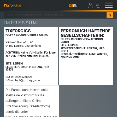
00
DE
EN
IMPRESSUM
TIXFORGIGS
PERSÖNLICH HAFTENDE
GESELLSCHAFTERIN:
FLUFFY CLOUDS GMBH & CO. KG
FLUFFY CLOUDS VERWALTUNGS
GMBH
Käthe-Kollwitz-Str. 60
SITZ: LEIPZIG
04109 Leipzig, Deutschland
REGISTERGERICHT: LEIPZIG, HRB
31014
ACHTUNG:
Keine VVK-Stelle.
Für Liste
GESCHÄFTSFÜHRER: ARNE WINTER,
der VVK-Stellen bitte hier klicken.
MARKUS OHM
SITZ: LEIPZIG
REGISTERGERICHT: LEIPZIG, HRA
17476
USt-Id: DE285238528
E-Mail:
tach@tixforgigs.com
Die Europäische Kommission
stellt eine Plattform für die
außergerichtliche Online-
Streitbeilegung (OS-Plattform)
bereit, die unter